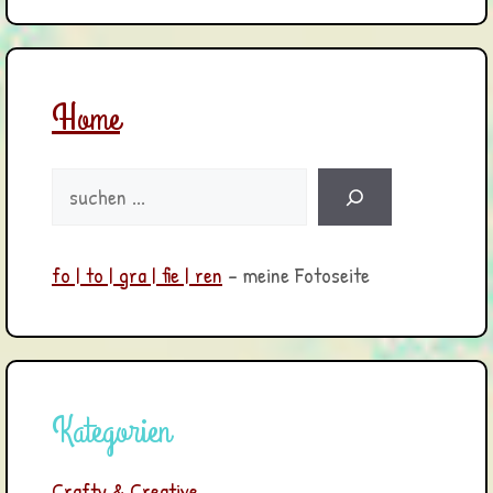
Home
Suchen
fo | to | gra | fie | ren
- meine Fotoseite
Kategorien
Crafty & Creative