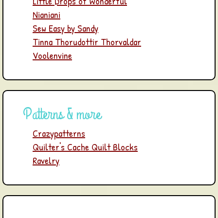
Little Drops of Wonderful
Nianiani
Sew Easy by Sandy
Tinna Thorudottir Thorvaldar
Voolenvine
Patterns & more
Crazypatterns
Quilter's Cache Quilt Blocks
Ravelry