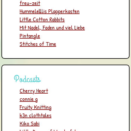
freu-zeit
Hummelelllis Plapperkasten
Little Cotton Rabbits
Mit Nadel, Faden und viel Liebe
Pintangle
Stitches of Time
Podcasts
Cherry Heart
connie g
Fruity Knitting
k3n clothtales
Kiko Sabi